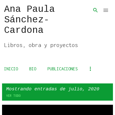
Ana Paula
Ir al contenido principal
Sánchez-
Cardona
Libros, obra y proyectos
INICIO
BIO
PUBLICACIONES
Mostrando entradas de julio, 2020
VER TODO
E