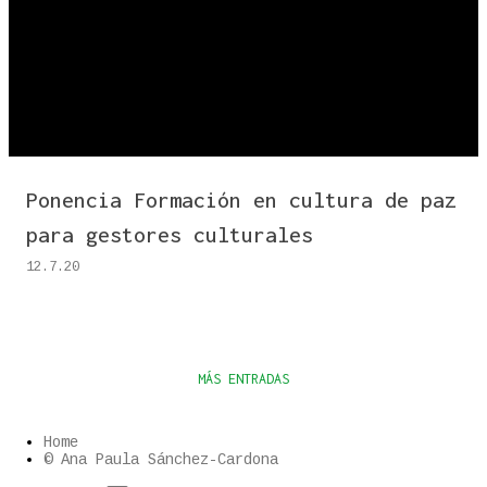
n
t
r
a
d
a
s
Ponencia Formación en cultura de paz
para gestores culturales
12.7.20
MÁS ENTRADAS
Home
© Ana Paula Sánchez-Cardona