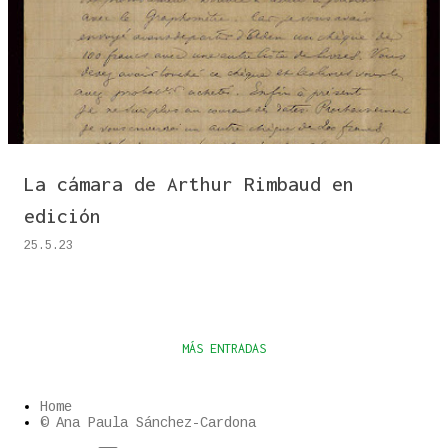
n
t
r
a
d
a
s
La cámara de Arthur Rimbaud en
edición
25.5.23
MÁS ENTRADAS
Home
© Ana Paula Sánchez-Cardona