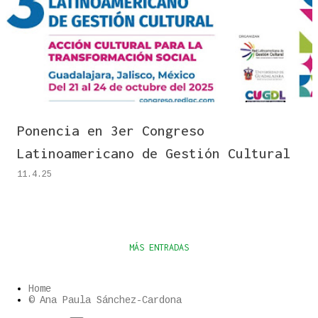
n
t
r
a
d
a
s
Ponencia en 3er Congreso
Latinoamericano de Gestión Cultural
11.4.25
MÁS ENTRADAS
Home
© Ana Paula Sánchez-Cardona